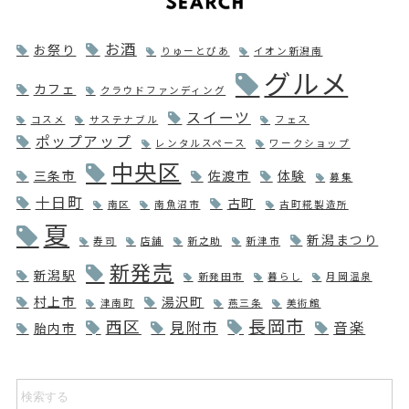
お酒
お祭り
りゅーとぴあ
イオン新潟南
グルメ
カフェ
クラウドファンディング
スイーツ
コスメ
サステナブル
フェス
ポップアップ
レンタルスペース
ワークショップ
中央区
三条市
佐渡市
体験
募集
十日町
古町
南区
南魚沼市
古町糀製造所
夏
新潟まつり
寿司
店舗
新之助
新津市
新発売
新潟駅
新発田市
暮らし
月岡温泉
村上市
湯沢町
津南町
燕三条
美術館
長岡市
西区
見附市
音楽
胎内市