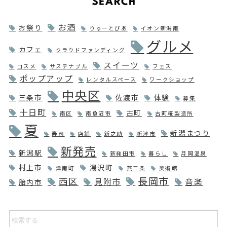
お酒
お祭り
りゅーとぴあ
イオン新潟南
グルメ
カフェ
クラウドファンディング
スイーツ
コスメ
サステナブル
フェス
ポップアップ
レンタルスペース
ワークショップ
中央区
三条市
佐渡市
体験
募集
十日町
古町
南区
南魚沼市
古町糀製造所
夏
新潟まつり
寿司
店舗
新之助
新津市
新発売
新潟駅
新発田市
暮らし
月岡温泉
村上市
湯沢町
津南町
燕三条
美術館
長岡市
西区
見附市
音楽
胎内市