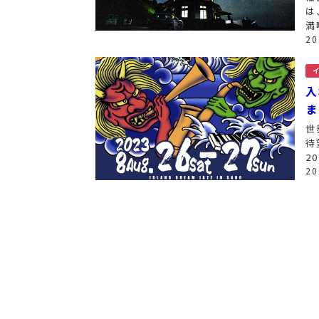
は
満
多
2
る
入
ま
世
待
2
す
2
る