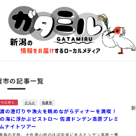
渡市の記事一覧
グルメ
佐渡市
食べに行く
渡の港灯りや漁火を眺めながらディナーを満喫！
の海に浮かぶビストロ～ 佐渡ドンデン高原プレミ
ムナイトツアー
渡島の北側、大佐渡山地のほぼ中央にあるドンデン高原一帯