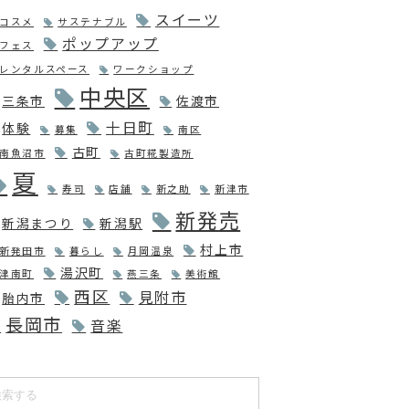
スイーツ
コスメ
サステナブル
ポップアップ
フェス
レンタルスペース
ワークショップ
中央区
三条市
佐渡市
十日町
体験
募集
南区
古町
南魚沼市
古町糀製造所
夏
寿司
店舗
新之助
新津市
新発売
新潟まつり
新潟駅
村上市
新発田市
暮らし
月岡温泉
湯沢町
津南町
燕三条
美術館
西区
見附市
胎内市
長岡市
音楽