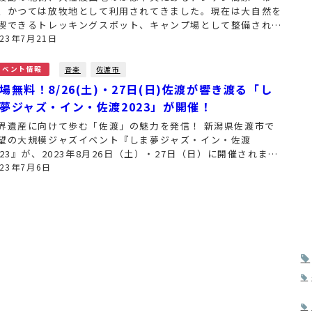
、かつては放牧地として利用されてきました。現在は大自然を
喫できるトレッキングスポット、キャンプ場として整備され、
くの人々が足を運びます。 そんな大佐渡山地のほぼ中央にあ
023年7月21日
ドンデン高原にて、...
音楽
佐渡市
イベント情報
場無料！8/26(土)・27日(日)佐渡が響き渡る「し
夢ジャズ・イン・佐渡2023」が開催！
界遺産に向けて歩む「佐渡」の魅力を発信！ 新潟県佐渡市で
望の大規模ジャズイベント『しま夢ジャズ・イン・佐渡
023』が、2023年8月26日（土）・27日（日）に開催されま
。 『しま夢ジャズ・イン・佐渡2023』では、国内外で活躍す
023年7月6日
豪華アーテ...