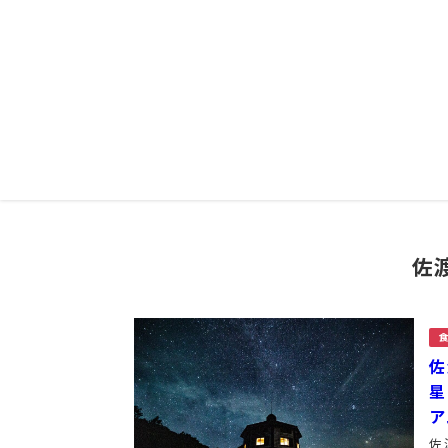
佐
佐
星
ア
佐