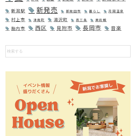
新発売
新潟駅
新発田市
暮らし
月岡温泉
村上市
湯沢町
津南町
燕三条
美術館
長岡市
西区
見附市
音楽
胎内市