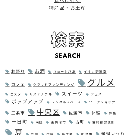
特産品・お土産
お酒
お祭り
りゅーとぴあ
イオン新潟南
グルメ
カフェ
クラウドファンディング
スイーツ
コスメ
サステナブル
フェス
ポップアップ
レンタルスペース
ワークショップ
中央区
三条市
佐渡市
体験
募集
十日町
古町
南区
南魚沼市
古町糀製造所
夏
新潟まつり
寿司
店舗
新之助
新津市