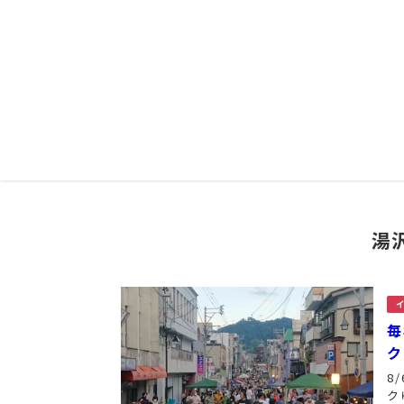
湯
毎
ク
8
ク