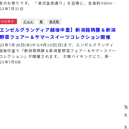
泉のお祭りです。 「湯沢温泉通り」を会場に、全長約300ｍに
たって夜店が並び、音楽ライブやダンス、お楽しみ抽選会な
023年7月31日
、様々...
グルメ
夏
湯沢町
食べに行く
エンゼルグランディア越後中里】新潟銘柄豚＆新潟
野菜フェアー＆サマースイーツコレクション開催
023年7月26日(水)から9月10日(日)まで、エンゼルグランディ
越後中里で『新潟銘柄豚＆新潟夏野菜フェアー＆サマースイー
コレクション』が開催されます。 夕食バイキングにて、新潟
を代表する銘柄豚と夏野菜が取り揃えられたメニューをお楽し
023年7月8日
いた...