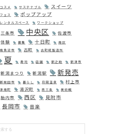
スイーツ
コスメ
サステナブル
ポップアップ
フェス
レンタルスペース
ワークショップ
中央区
三条市
佐渡市
十日町
体験
募集
南区
古町
南魚沼市
古町糀製造所
夏
寿司
店舗
新之助
新津市
新発売
新潟まつり
新潟駅
村上市
新発田市
暮らし
月岡温泉
湯沢町
津南町
燕三条
美術館
西区
見附市
胎内市
長岡市
音楽