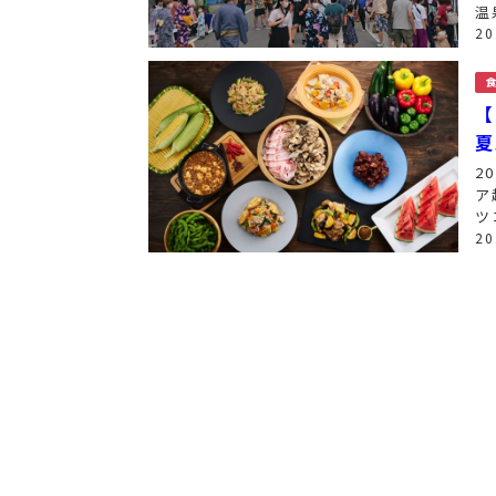
温
わ
2
ど
【
夏
2
ア
ツ
県
2
み