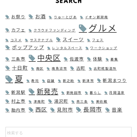
お酒
お祭り
りゅーとぴあ
イオン新潟南
グルメ
カフェ
クラウドファンディング
スイーツ
コスメ
サステナブル
フェス
ポップアップ
レンタルスペース
ワークショップ
中央区
三条市
佐渡市
体験
募集
十日町
古町
南区
南魚沼市
古町糀製造所
夏
新潟まつり
寿司
店舗
新之助
新津市
新発売
新潟駅
新発田市
暮らし
月岡温泉
村上市
湯沢町
津南町
燕三条
美術館
長岡市
西区
見附市
音楽
胎内市