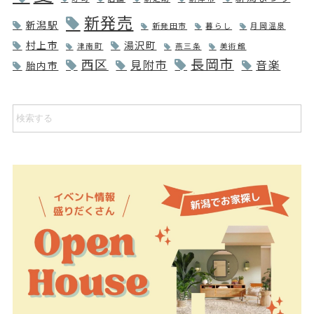
新発売
新潟駅
新発田市
暮らし
月岡温泉
村上市
湯沢町
津南町
燕三条
美術館
長岡市
西区
見附市
音楽
胎内市