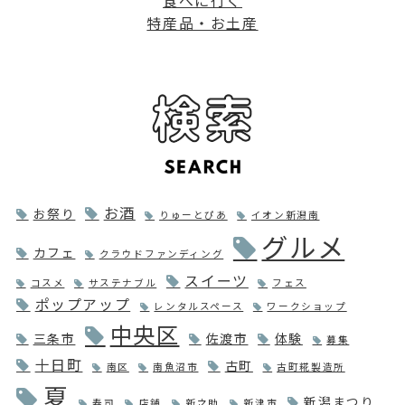
特産品・お土産
お酒
お祭り
りゅーとぴあ
イオン新潟南
グルメ
カフェ
クラウドファンディング
スイーツ
コスメ
サステナブル
フェス
ポップアップ
レンタルスペース
ワークショップ
中央区
三条市
佐渡市
体験
募集
十日町
古町
南区
南魚沼市
古町糀製造所
夏
新潟まつり
寿司
店舗
新之助
新津市