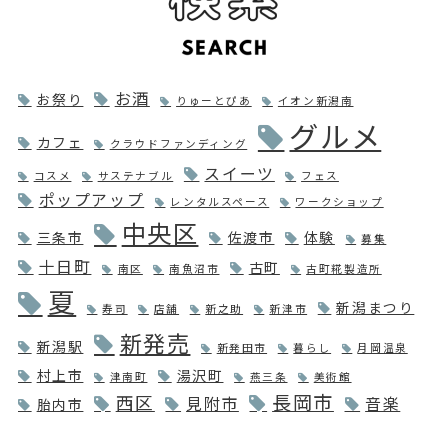
お酒
お祭り
りゅーとぴあ
イオン新潟南
グルメ
カフェ
クラウドファンディング
スイーツ
コスメ
サステナブル
フェス
ポップアップ
レンタルスペース
ワークショップ
中央区
三条市
佐渡市
体験
募集
十日町
古町
南区
南魚沼市
古町糀製造所
夏
新潟まつり
寿司
店舗
新之助
新津市
新発売
新潟駅
新発田市
暮らし
月岡温泉
村上市
湯沢町
津南町
燕三条
美術館
長岡市
西区
見附市
音楽
胎内市