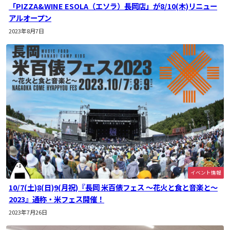
「PIZZA&WINE ESOLA（エソラ）長岡店」が8/10(木)リニュー
アルオープン
2023年8月7日
イベント情報
10/7(土)8(日)9(月祝)『長岡 米百俵フェス 〜花火と食と音楽と〜
2023』通称・米フェス開催！
2023年7月26日