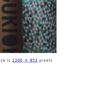
ize is
1200 × 853
pixels