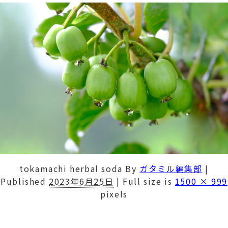
tokamachi herbal soda
By
ガタミル編集部
|
Published
2023年6月25日
|
Full size is
1500 × 999
pixels