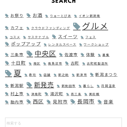
お酒
お祭り
りゅーとぴあ
イオン新潟南
グルメ
カフェ
クラウドファンディング
スイーツ
コスメ
サステナブル
フェス
ポップアップ
レンタルスペース
ワークショップ
中央区
三条市
佐渡市
体験
募集
十日町
古町
南区
南魚沼市
古町糀製造所
夏
新潟まつり
寿司
店舗
新之助
新津市
新発売
新潟駅
新発田市
暮らし
月岡温泉
村上市
湯沢町
津南町
燕三条
美術館
長岡市
西区
見附市
音楽
胎内市