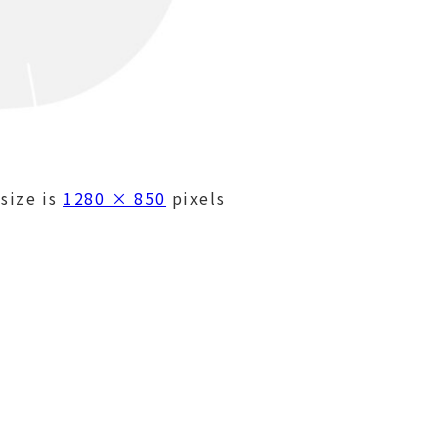
size is
1280 × 850
pixels