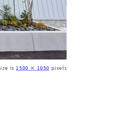
size is
1500 × 1050
pixels