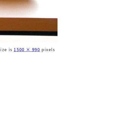
size is
1500 × 990
pixels