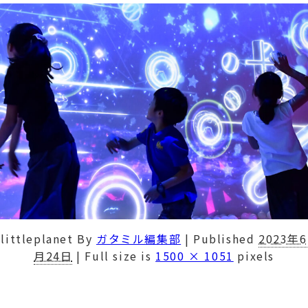
littleplanet
By
ガタミル編集部
|
Published
2023年6
月24日
|
Full size is
1500 × 1051
pixels