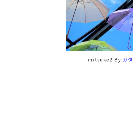
mitsuke2
By
ガ