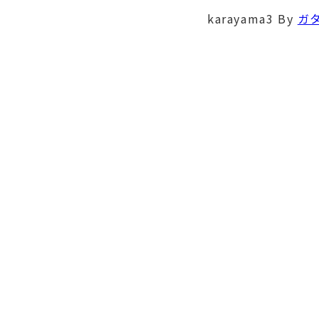
karayama3
By
ガ