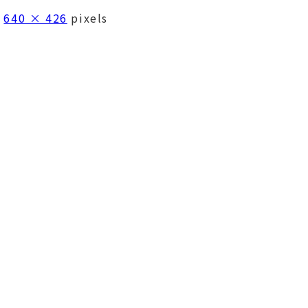
s
640 × 426
pixels