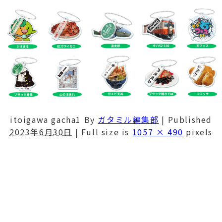
itoigawa gacha1
By
ガタミル編集部
|
Published
2023年6月30日
|
Full size is
1057 × 490
pixels